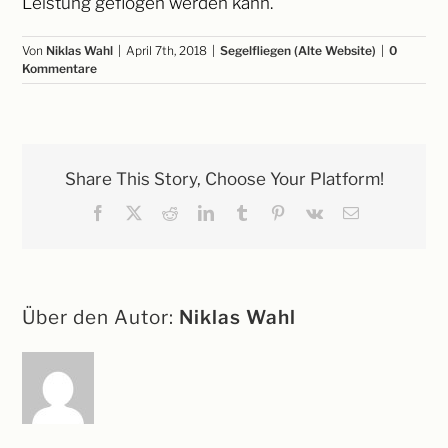
Leistung geflogen werden kann.
Von
Niklas Wahl
|
April 7th, 2018
|
Segelfliegen (Alte Website)
|
0
Kommentare
Share This Story, Choose Your Platform!
Facebook
X
Reddit
LinkedIn
Tumblr
Pinterest
Vk
E-
Mail
Über den Autor:
Niklas Wahl