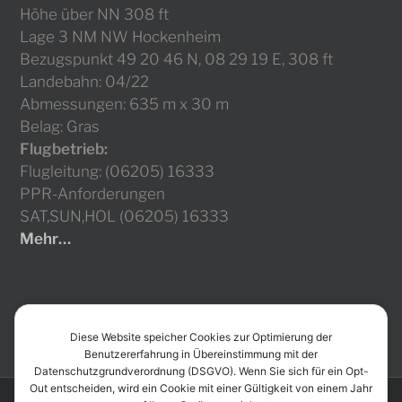
Höhe über NN 308 ft
Lage 3 NM NW Hockenheim
Bezugspunkt 49 20 46 N, 08 29 19 E, 308 ft
Landebahn: 04/22
Abmessungen: 635 m x 30 m
Belag: Gras
Flugbetrieb:
Flugleitung: (06205) 16333
PPR-Anforderungen
SAT,SUN,HOL (06205) 16333
Mehr…
Diese Website speicher Cookies zur Optimierung der
Benutzererfahrung in Übereinstimmung mit der
Datenschutzgrundverordnung (DSGVO). Wenn Sie sich für ein Opt-
Out entscheiden, wird ein Cookie mit einer Gültigkeit von einem Jahr
Copyright
2026 - Sportfliegerclub Schwetzingen e.V. | All Rights