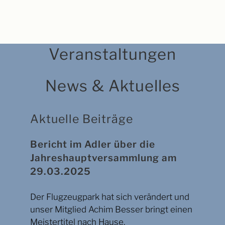
Veranstaltungen
News & Aktuelles
Aktuelle Beiträge
Bericht im Adler über die
Jahreshauptversammlung am
29.03.2025
Der Flugzeugpark hat sich verändert und
unser Mitglied Achim Besser bringt einen
Meistertitel nach Hause.